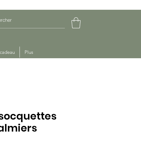
 cadeau
Plus
socquettes
almiers