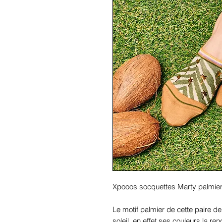
Xpooos socquettes Marty palmie
Le motif palmier de cette paire d
soleil, en effet ses couleurs la r