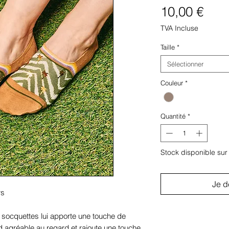
Prix
10,00 €
TVA Incluse
Taille
*
Sélectionner
Couleur
*
Quantité
*
Stock disponible su
Je d
rs
e socquettes lui apporte une touche de
end agréable au regard et rajoute une touche