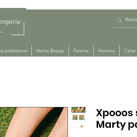
s prestations
Home Beauty
Femme
Homme
Carte
Xpooos 
Marty p