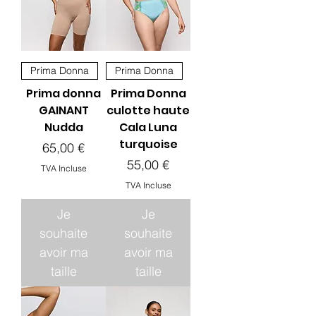
Prima Donna
Prima Donna
Prima donna
Prima Donna
GAINANT
culotte haute
Nudda
Cala Luna
turquoise
Prix
65,00 €
Prix
55,00 €
TVA Incluse
TVA Incluse
Je
Je
souhaite
souhaite
avoir ma
avoir ma
taille
taille