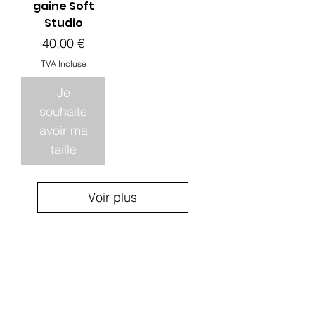
gaine Soft
Studio
Prix
40,00 €
TVA Incluse
Je
souhaite
avoir ma
taille
Voir plus