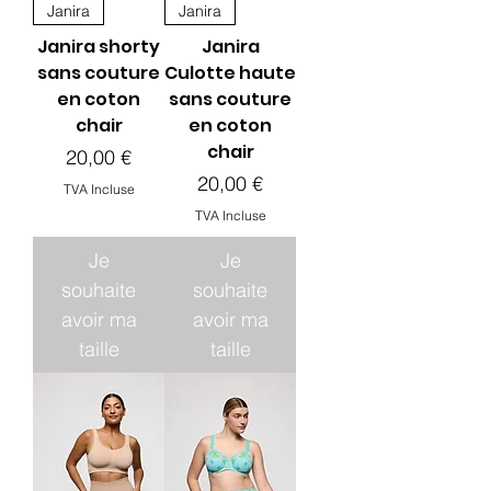
Janira
Janira
Janira shorty
Janira
sans couture
Culotte haute
en coton
sans couture
chair
en coton
chair
Prix
20,00 €
Prix
20,00 €
TVA Incluse
TVA Incluse
Je
Je
souhaite
souhaite
avoir ma
avoir ma
taille
taille