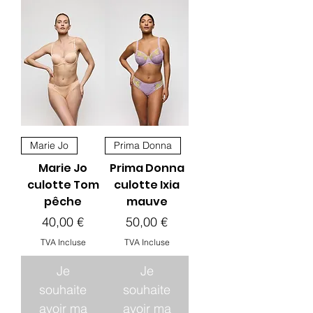
Marie Jo
Prima Donna
Marie Jo
Prima Donna
culotte Tom
culotte Ixia
pêche
mauve
Prix
Prix
40,00 €
50,00 €
TVA Incluse
TVA Incluse
Je
Je
souhaite
souhaite
avoir ma
avoir ma