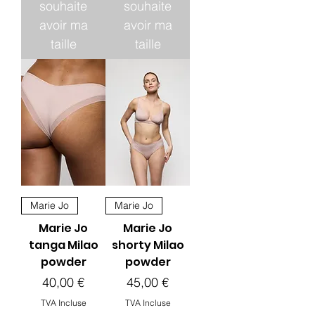
souhaite
souhaite
avoir ma
avoir ma
taille
taille
Marie Jo
Marie Jo
Marie Jo
Marie Jo
tanga Milao
shorty Milao
powder
powder
Prix
Prix
40,00 €
45,00 €
TVA Incluse
TVA Incluse