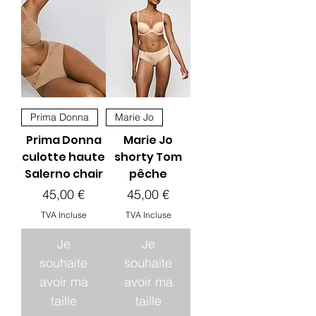
Prima Donna
Marie Jo
Prima Donna
Marie Jo
culotte haute
shorty Tom
Salerno chair
pêche
Prix
Prix
45,00 €
45,00 €
TVA Incluse
TVA Incluse
Je
Je
souhaite
souhaite
avoir ma
avoir ma
taille
taille