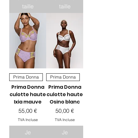
taille
taille
Prima Donna
Prima Donna
Prima Donna
Prima Donna
culotte haute
culotte haute
Ixia mauve
Osino blanc
Prix
Prix
55,00 €
50,00 €
TVA Incluse
TVA Incluse
Je
Je