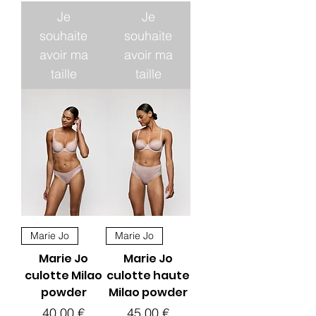
Je
Je
souhaite
souhaite
avoir ma
avoir ma
taille
taille
Marie Jo
Marie Jo
Marie Jo
Marie Jo
culotte Milao
culotte haute
powder
Milao powder
Prix
Prix
40,00 €
45,00 €