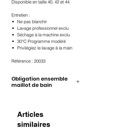
Disponible en taille 40, 42 et 44.
Entretien :
Ne pas blanchir
Lavage professionnel exclu
Séchage à la machine exclu
30°C Programme modéré
Privilégiez le lavage à la main
Référence : 20033
Obligation ensemble
maillot de bain
Le haut et le bas de la
collection La Balinaise ne
sont pas vendus séparément.
Articles
Pour le bas de maillot de
similaires
bain, vous avez le choix entre