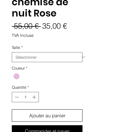
chemise de
nuit Rose
Prix
Prix
 55,00 € 
35,00 €
original
promotionnel
TVA Incluse
Taille
*
Couleur
*
Quantité
*
Ajouter au panier
Commander et payer