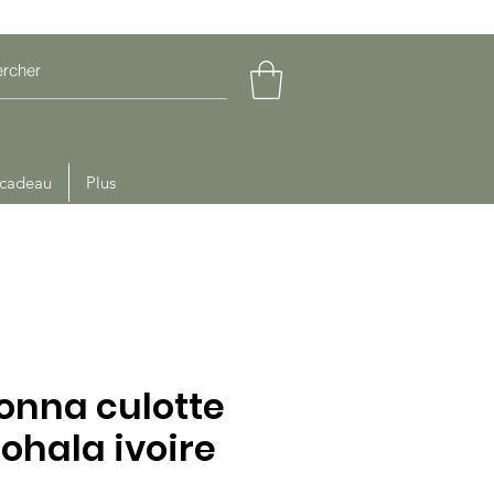
 cadeau
Plus
onna culotte
ohala ivoire