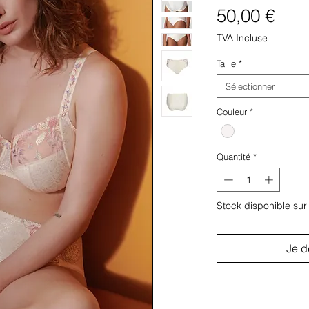
Prix
50,00 €
TVA Incluse
Taille
*
Sélectionner
Couleur
*
Quantité
*
Stock disponible su
Je d