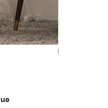
Antigel
Antigel Simply Perfect b
Rupture de stock
que