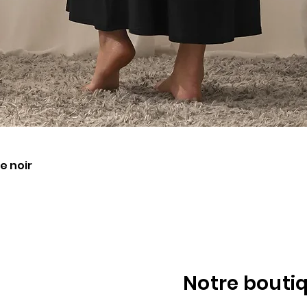
Aperçu rapide
e noir
Notre bouti