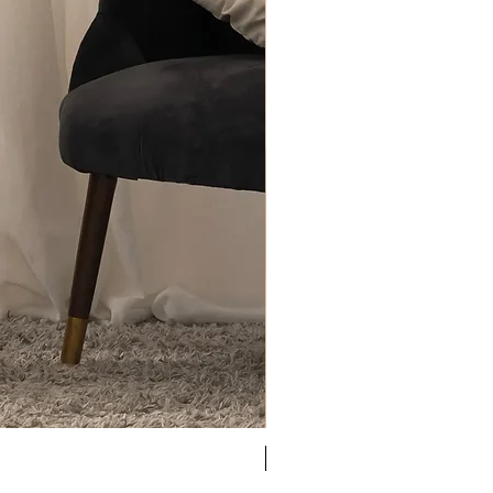
Antigel
Antigel Simply Perfect b