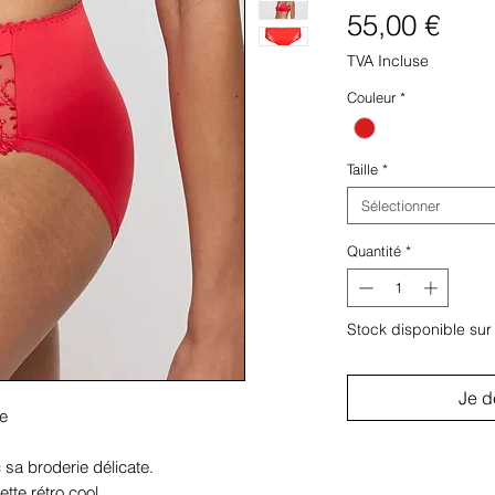
Prix
55,00 €
TVA Incluse
Couleur
*
Taille
*
Sélectionner
Quantité
*
Stock disponible su
Je d
ge
a broderie délicate.
ette rétro cool