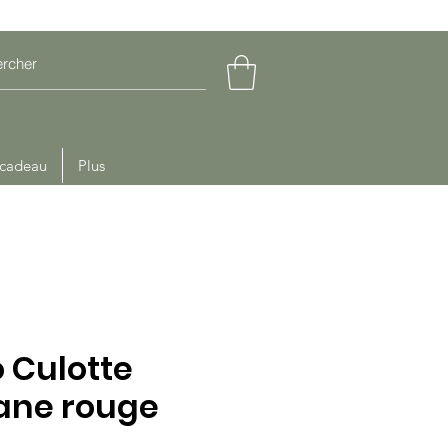
 cadeau
Plus
 Culotte
ane rouge