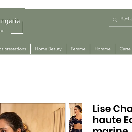
s prestations
Home Beauty
Femme
Homme
Carte
Lise Ch
haute E
marine