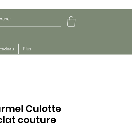
 cadeau
Plus
armel Culotte
clat couture