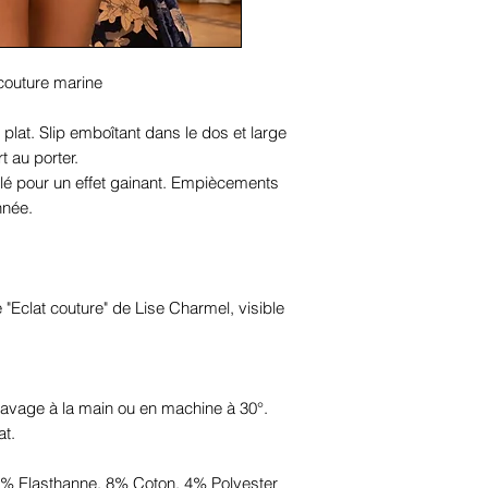
 couture marine
 plat. Slip emboîtant dans le dos et large
 au porter.
blé pour un effet gainant. Empiècements
nnée.
 "Eclat couture" de Lise Charmel, visible
vage à la main ou en machine à 30°.
at.
% Elasthanne, 8% Coton, 4% Polyester