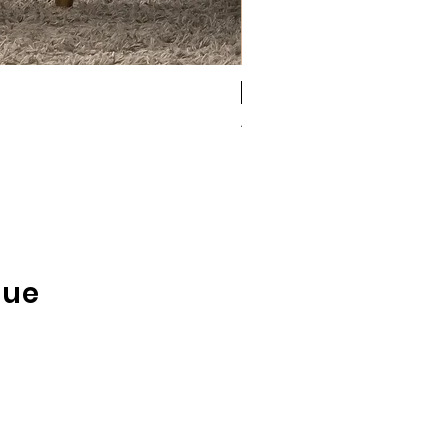
Antigel
Antigel Simply Perfect b
Rupture de stock
que