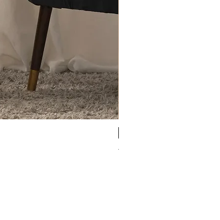
Antigel
Antigel Simply Perfect b
Rupture de stock