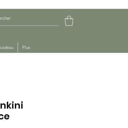
 cadeau
Plus
nkini
ce