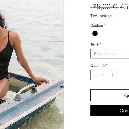
Pri
 75,00 € 
45
ori
TVA Incluse
Couleur
*
Taille
*
Sélectionner
Quantité
*
Aj
Com