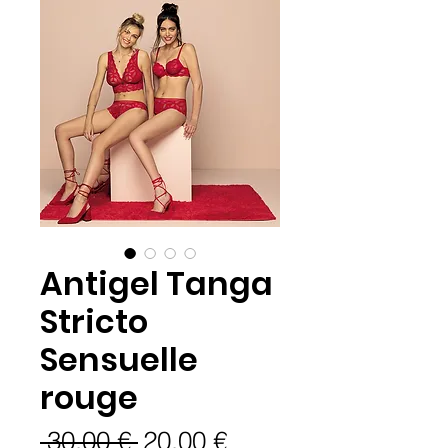
Antigel Tanga
Stricto
Sensuelle
rouge
Prix
Prix
 30,00 € 
20,00 €