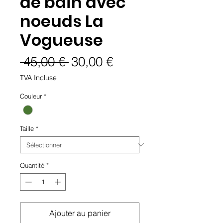
de bain avec
noeuds La
Vogueuse
Prix
Prix
 45,00 € 
30,00 €
original
promotionnel
TVA Incluse
Couleur
*
Taille
*
Quantité
*
Ajouter au panier