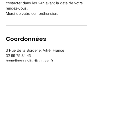
contacter dans les 24h avant la date de votre
rendez-vous.
Merci de votre compréhension.
Coordonnées
3 Rue de la Borderie, Vitré, France
02 99 75 84 43
homelingerievitre@outlook.fr
3 Rue de la Borderie
35500 à Vitré
02 99 75 84 43