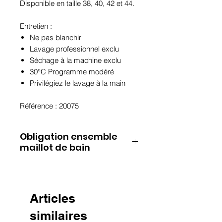
Disponible en taille 38, 40, 42 et 44.
Entretien :
Ne pas blanchir
Lavage professionnel exclu
Séchage à la machine exclu
30°C Programme modéré
Privilégiez le lavage à la main
Référence : 20075
Obligation ensemble
maillot de bain
Le haut et le bas de la
collection Shubra ne sont pas
vendus séparément. Pour le
Articles
bas de maillot de bain, vous
similaires
avez le choix entre la culotte