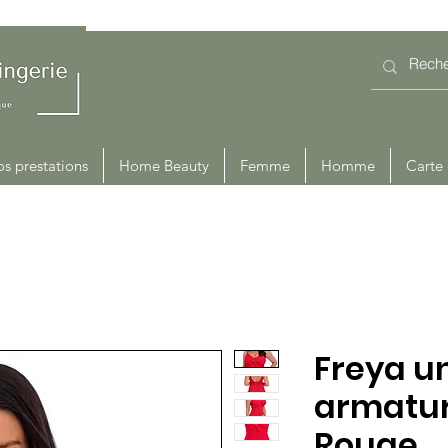
s prestations
Home Beauty
Femme
Homme
Carte
Freya u
armatu
Rouge