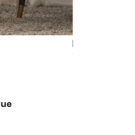
Antigel
Antigel Simply Perfect b
Rupture de stock
que