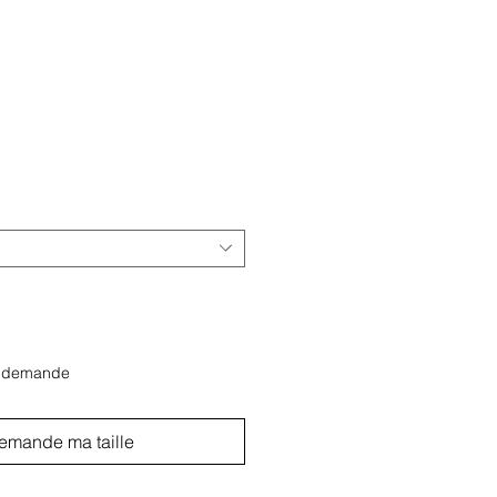
x
r demande
emande ma taille