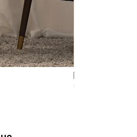
Antigel
Antigel Simply Perfect b
Rupture de stock
que