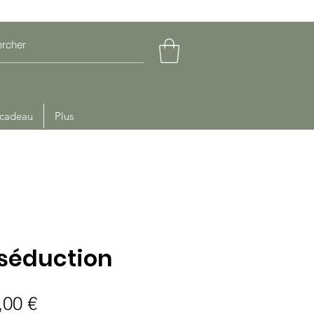
 cadeau
Plus
 séduction
x
Prix
,00 €