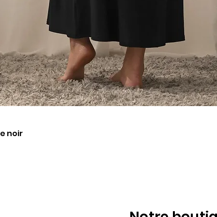
Aperçu rapide
e noir
Notre bouti