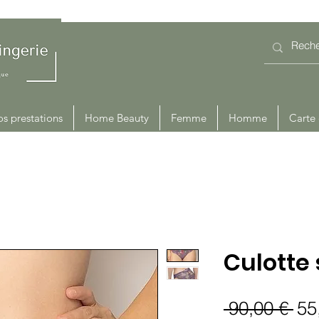
s prestations
Home Beauty
Femme
Homme
Carte
Culotte
Pri
 90,00 € 
55