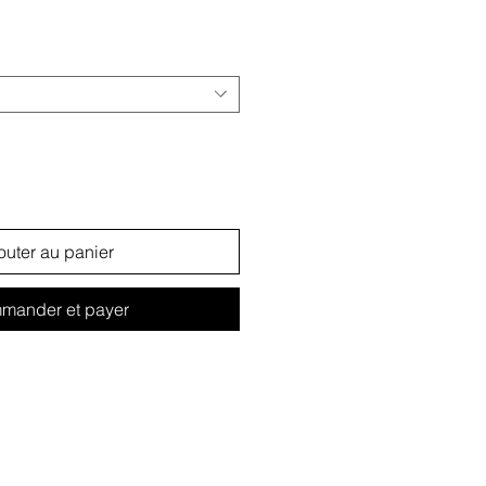
ginal
promotionnel
outer au panier
mander et payer