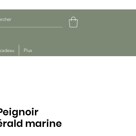
 cadeau
Plus
Peignoir
érald marine