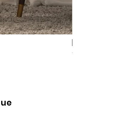
Antigel
Antigel Simply Perfect b
Rupture de stock
que