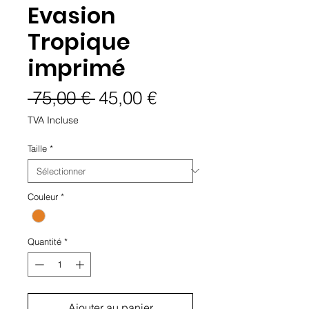
Evasion
Tropique
imprimé
Prix
Prix
 75,00 € 
45,00 €
original
promotionnel
TVA Incluse
Taille
*
Couleur
*
Quantité
*
Ajouter au panier